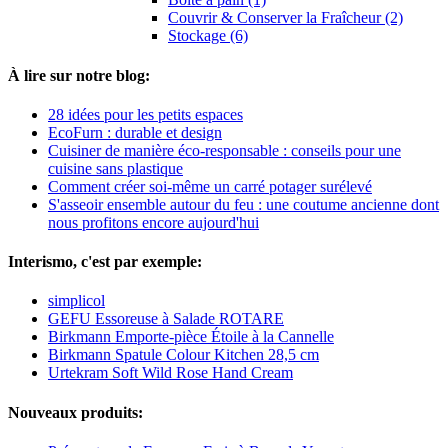
Couvrir & Conserver la Fraîcheur (2)
Stockage (6)
À lire sur notre blog:
28 idées pour les petits espaces
EcoFurn : durable et design
Cuisiner de manière éco-responsable : conseils pour une
cuisine sans plastique
Comment créer soi-même un carré potager surélevé
S'asseoir ensemble autour du feu : une coutume ancienne dont
nous profitons encore aujourd'hui
Interismo, c'est par exemple:
simplicol
GEFU Essoreuse à Salade ROTARE
Birkmann Emporte-pièce Étoile à la Cannelle
Birkmann Spatule Colour Kitchen 28,5 cm
Urtekram Soft Wild Rose Hand Cream
Nouveaux produits: