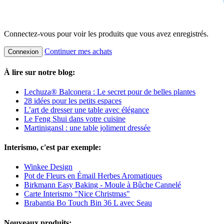
Connectez-vous pour voir les produits que vous avez enregistrés.
Continuer mes achats
Connexion
À lire sur notre blog:
Lechuza® Balconera : Le secret pour de belles plantes
28 idées pour les petits espaces
L’art de dresser une table avec élégance
Le Feng Shui dans votre cuisine
Martinigansl : une table joliment dressée
Interismo, c'est par exemple:
Winkee Design
Pot de Fleurs en Émail Herbes Aromatiques
Birkmann Easy Baking - Moule à Bûche Cannelé
Carte Interismo "Nice Christmas"
Brabantia Bo Touch Bin 36 L avec Seau
Nouveaux produits: