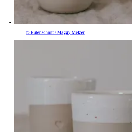
© Eulenschnitt / Maggy Melzer