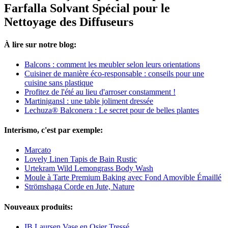
Farfalla Solvant Spécial pour le
Nettoyage des Diffuseurs
À lire sur notre blog:
Balcons : comment les meubler selon leurs orientations
Cuisiner de manière éco-responsable : conseils pour une
cuisine sans plastique
Profitez de l'été au lieu d'arroser constamment !
Martinigansl : une table joliment dressée
Lechuza® Balconera : Le secret pour de belles plantes
Interismo, c'est par exemple:
Marcato
Lovely Linen Tapis de Bain Rustic
Urtekram Wild Lemongrass Body Wash
Moule à Tarte Premium Baking avec Fond Amovible Émaillé
Strömshaga Corde en Jute, Nature
Nouveaux produits:
IB Laursen Vase en Osier Tressé