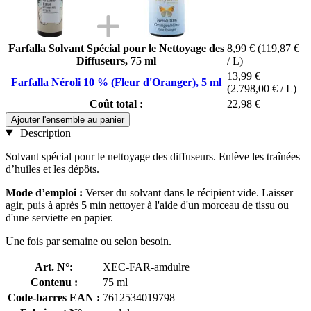
Farfalla Solvant Spécial pour le Nettoyage des
8,99 €
(119,87 €
Diffuseurs, 75 ml
/ L)
13,99 €
Farfalla Néroli 10 % (Fleur d'Oranger), 5 ml
(2.798,00 € / L)
Coût total :
22,98 €
Ajouter l'ensemble au panier
Description
Solvant spécial pour le nettoyage des diffuseurs. Enlève les traînées
d’huiles et les dépôts.
Mode d’emploi :
Verser du solvant dans le récipient vide. Laisser
agir, puis à après 5 min nettoyer à l'aide d'un morceau de tissu ou
d'une serviette en papier.
Une fois par semaine ou selon besoin.
Art. N°:
XEC-FAR-amdulre
Contenu :
75 ml
Code-barres EAN :
7612534019798