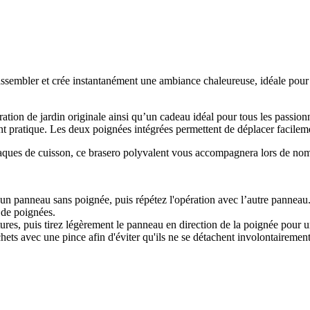
sembler et crée instantanément une ambiance chaleureuse, idéale pour de
tion de jardin originale ainsi qu’un cadeau idéal pour tous les passionn
t pratique. Les deux poignées intégrées permettent de déplacer facileme
aques de cuisson, ce brasero polyvalent vous accompagnera lors de nomb
s un panneau sans poignée, puis répétez l'opération avec l’autre panneau
 de poignées.
tures, puis tirez légèrement le panneau en direction de la poignée pour 
chets avec une pince afin d'éviter qu'ils ne se détachent involontairement