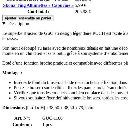
Sköna Ting Allumettes « Capucine »
5,99 €
Coût total :
205,98 €
Ajouter l'ensemble au panier
Description
Le superbe Brasero de
GuC
au design légendaire PUCH est facile à as
terrasse..
Son motif découpé au laser avec de nombreux détails en fait une décora
monte en un clin d'œil et sans outil, grâce à son système d’emboîtemen
Doté d’une fonction broche pratique et compatible avec différentes pl
Montage :
Insérez le fond du brasero à l'aide des crochets de fixation dan
Posez le brasero sur le côté et fixez les panneaux latéraux dotés
Vérifiez que tous les crochets sont bien en place dans les ouver
Si vous souhaitez fixer définitivement le brasero, tordez les cro
Dimensions (L x l x H) :
38,50 x 38,50 x 79,5 cm
Art. N°:
GUC-1100
Contenu :
1 pcs