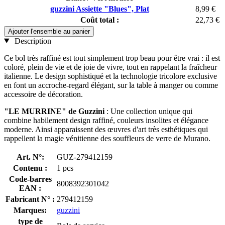
guzzini Assiette "Blues", Plat
8,99 €
Coût total :
22,73 €
Ajouter l'ensemble au panier
Description
Ce bol très raffiné est tout simplement trop beau pour être vrai : il est
coloré, plein de vie et de joie de vivre, tout en rappelant la fraîcheur
italienne. Le design sophistiqué et la technologie tricolore exclusive
en font un accroche-regard élégant, sur la table à manger ou comme
accessoire de décoration.
"LE MURRINE" de Guzzini
: Une collection unique qui
combine habilement design raffiné, couleurs insolites et élégance
moderne. Ainsi apparaissent des œuvres d'art très esthétiques qui
rappellent la magie vénitienne des souffleurs de verre de Murano.
Art. N°:
GUZ-279412159
Contenu :
1 pcs
Code-barres
8008392301042
EAN :
Fabricant N° :
279412159
Marques:
guzzini
type de