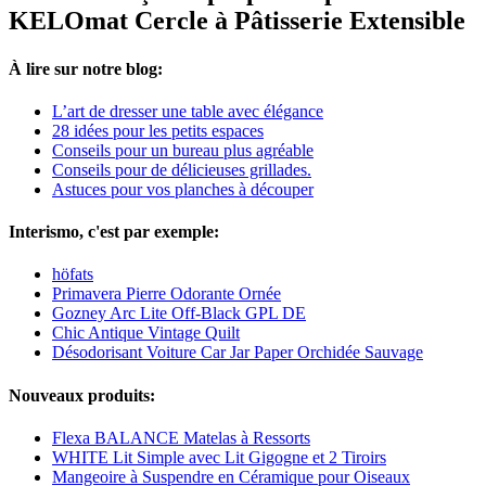
KELOmat Cercle à Pâtisserie Extensible
À lire sur notre blog:
L’art de dresser une table avec élégance
28 idées pour les petits espaces
Conseils pour un bureau plus agréable
Conseils pour de délicieuses grillades.
Astuces pour vos planches à découper
Interismo, c'est par exemple:
höfats
Primavera Pierre Odorante Ornée
Gozney Arc Lite Off-Black GPL DE
Chic Antique Vintage Quilt
Désodorisant Voiture Car Jar Paper Orchidée Sauvage
Nouveaux produits:
Flexa BALANCE Matelas à Ressorts
WHITE Lit Simple avec Lit Gigogne et 2 Tiroirs
Mangeoire à Suspendre en Céramique pour Oiseaux