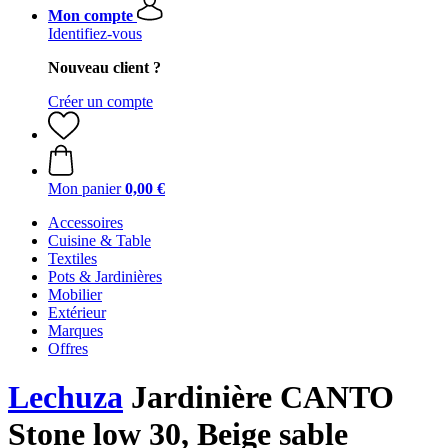
Mon compte
Identifiez-vous
Nouveau client ?
Créer un compte
Mon panier
0,00 €
Accessoires
Cuisine & Table
Textiles
Pots & Jardinières
Mobilier
Extérieur
Marques
Offres
Lechuza
Jardinière CANTO
Stone low 30, Beige sable