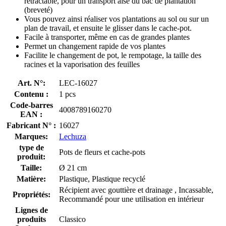
rétractable, pour un transport aisé du bac de plantation
(breveté)
Vous pouvez ainsi réaliser vos plantations au sol ou sur un
plan de travail, et ensuite le glisser dans le cache-pot.
Facile à transporter, même en cas de grandes plantes
Permet un changement rapide de vos plantes
Facilite le changement de pot, le rempotage, la taille des
racines et la vaporisation des feuilles
Art. N°:
LEC-16027
Contenu :
1 pcs
Code-barres
4008789160270
EAN :
Fabricant N° :
16027
Marques:
Lechuza
type de
Pots de fleurs et cache-pots
produit:
Taille:
Ø 21 cm
Matière:
Plastique, Plastique recyclé
Récipient avec gouttière et drainage , Incassable,
Propriétés:
Recommandé pour une utilisation en intérieur
Lignes de
produits
Classico