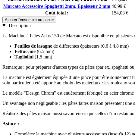
Marcato Accessoire Spaghetti 2mm, Épaisseur 2 mm
40,99 €
Coût total :
154,03 €
Ajouter l'ensemble au panier
Description
La Machine à Pâtes Atlas 150 de Marcato est disponible en plusieurs col
Feuilles de lasagne
de différentes épaisseurs (0,6 à 4,8 mm)
Fettuccine
(6,5 mm)
Tagliolini
(1,5 mm)
Remarque : pour préparer d'autres types de pâtes (par ex. spaghetti 
La machine est également équipée d’une pince pour être solidement fixé
soin particulier a été apporté au choix des matériaux : les rouleaux so
Le modèle "Design Chrom" est entièrement fabriqué en acier chromé d
Un avantage non négligeable : les pâtes faites maison présentent une 
Réalisez des pâtes maison aussi savoureuses que celles d’un restaurant
Astuce :
Complétez la machine avec plusieurs accessoires (jusqu'à 12) po