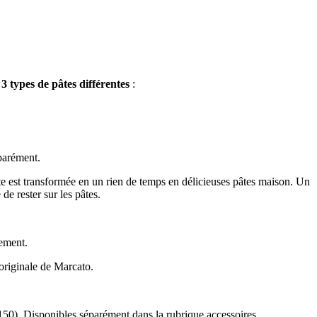
r
3 types de pâtes différentes
:
parément.
âte est transformée en un rien de temps en délicieuses pâtes maison. Un
de rester sur les pâtes.
lement.
 originale de Marcato.
 150). Disponibles séparément dans la rubrique accessoires.