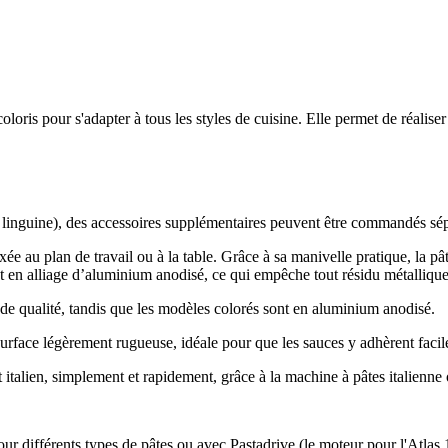
oris pour s'adapter à tous les styles de cuisine. Elle permet de réalise
ou linguine), des accessoires supplémentaires peuvent être commandés sé
e au plan de travail ou à la table. Grâce à sa manivelle pratique, la p
nt en alliage d’aluminium anodisé, ce qui empêche tout résidu métallique 
e qualité, tandis que les modèles colorés sont en aluminium anodisé.
surface légèrement rugueuse, idéale pour que les sauces y adhèrent faci
 italien, simplement et rapidement, grâce à la machine à pâtes italienne
ur différents types de pâtes ou avec Pastadrive (le moteur pour l'Atlas