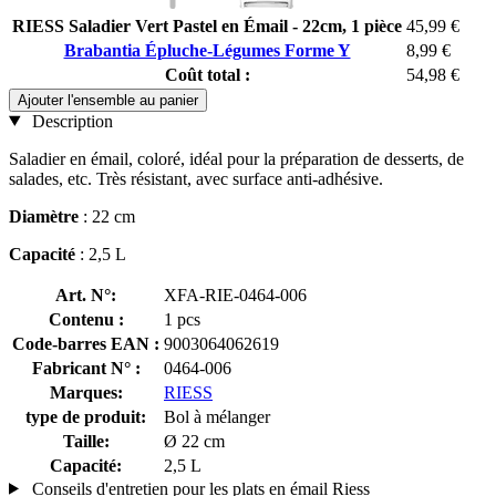
RIESS Saladier Vert Pastel en Émail - 22cm, 1 pièce
45,99 €
Brabantia Épluche-Légumes Forme Y
8,99 €
Coût total :
54,98 €
Ajouter l'ensemble au panier
Description
Saladier en émail, coloré, idéal pour la préparation de desserts, de
salades, etc. Très résistant, avec surface anti-adhésive.
Diamètre
: 22 cm
Capacité
: 2,5 L
Art. N°:
XFA-RIE-0464-006
Contenu :
1 pcs
Code-barres EAN :
9003064062619
Fabricant N° :
0464-006
Marques:
RIESS
type de produit:
Bol à mélanger
Taille:
Ø 22 cm
Capacité:
2,5 L
Conseils d'entretien pour les plats en émail Riess