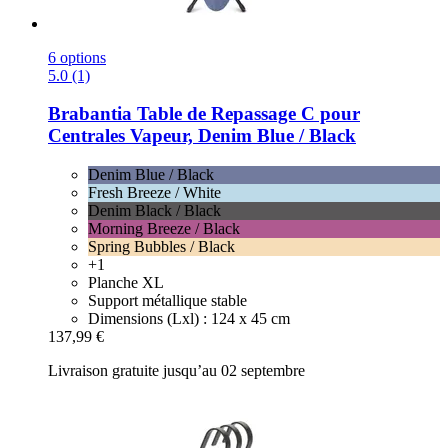
6 options
5.0 (1)
Brabantia
Table de Repassage C pour
Centrales Vapeur, Denim Blue / Black
Denim Blue / Black
Fresh Breeze / White
Denim Black / Black
Morning Breeze / Black
Spring Bubbles / Black
+1
Planche XL
Support métallique stable
Dimensions (Lxl) : 124 x 45 cm
137,99 €
Livraison gratuite jusqu’au 02 septembre