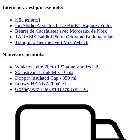
Interismo, c'est par exemple:
Küchenprofi
Pip Studio Assiette "Love Birds", Rayures Vertes
Beurre de Cacahuètes avec Morceaux de Noix
TAOASIS Baldini Pierre Odorante Buddhaduft®
Tranquillo Beurrier Vert Mix'n'Match
Nouveaux produits:
Winkee Cadre Photo 12" pour Vinyles LP
Sodastream Drink Mix - Cola
Dopper Insulated Cap - 350 ml
Loowy HANNA (Patère)
Gozney Arc Lite Off-Black GPL DE