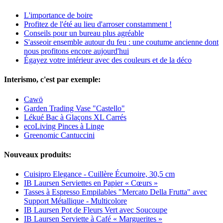
L'importance de boire
Profitez de l'été au lieu d'arroser constamment !
Conseils pour un bureau plus agréable
S'asseoir ensemble autour du feu : une coutume ancienne dont
nous profitons encore aujourd'hui
Égayez votre intérieur avec des couleurs et de la déco
Interismo, c'est par exemple:
Cawö
Garden Trading Vase "Castello"
Lékué Bac à Glaçons XL Carrés
ecoLiving Pinces à Linge
Greenomic Cantuccini
Nouveaux produits:
Cuisipro Elegance - Cuillère Écumoire, 30,5 cm
IB Laursen Serviettes en Papier « Cœurs »
Tasses à Espresso Empilables "Mercato Della Frutta" avec
Support Métallique - Multicolore
IB Laursen Pot de Fleurs Vert avec Soucoupe
IB Laursen Serviette à Café « Marguerites »