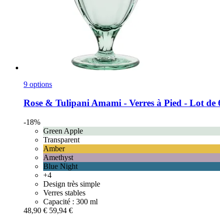
9 options
Rose & Tulipani
Amami -​ Verres à Pied -​ Lot de
-18%
Green Apple
Transparent
Amber
Amethyst
Blue Night
+4
Design très simple
Verres stables
Capacité : 300 ml
48,90 €
59,94 €