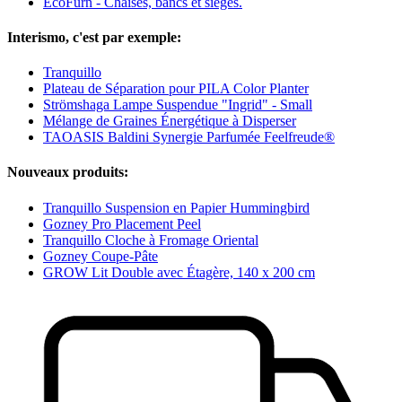
EcoFurn - Chaises, bancs et sièges.
Interismo, c'est par exemple:
Tranquillo
Plateau de Séparation pour PILA Color Planter
Strömshaga Lampe Suspendue "Ingrid" - Small
Mélange de Graines Énergétique à Disperser
TAOASIS Baldini Synergie Parfumée Feelfreude®
Nouveaux produits:
Tranquillo Suspension en Papier Hummingbird
Gozney Pro Placement Peel
Tranquillo Cloche à Fromage Oriental
Gozney Coupe-Pâte
GROW Lit Double avec Étagère, 140 x 200 cm