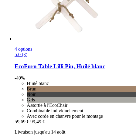
4 options
5.0 (3)
EcoFurn
Table Lilli Pin, Huilé blanc
-40%
Huilé blanc
Brun
Noir
Gris
Assortie à l'EcoChair
Combinable individuellement
Avec corde en chanvre pour le montage
59,69 €
99,49 €
Livraison jusqu'au 14 août