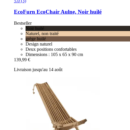
5.0 (3)
EcoFurn
EcoChair Aulne, Noir huilé
Bestseller
Noir huilé
Naturel, non traité
grège huilé
Design naturel
Deux positions confortables
Dimensions : 105 x 65 x 90 cm
139,99 €
Livraison jusqu'au 14 août