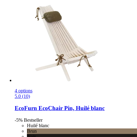
4 options
5.0 (10)
EcoFurn
EcoChair Pin, Huilé blanc
-5%
Bestseller
Huilé blanc
Brun
Noir