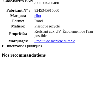
Code-barres EAN
8711904200480
:
Fabricant N° :
9245345915000
Marques:
elho
Forme:
Rond
Matière:
Plastique recyclé
Résistant aux UV, Écoulement de l'eau
Propriétés:
possible
Marquages:
Produit de manière durable
Informations juridiques
Nos recommandations