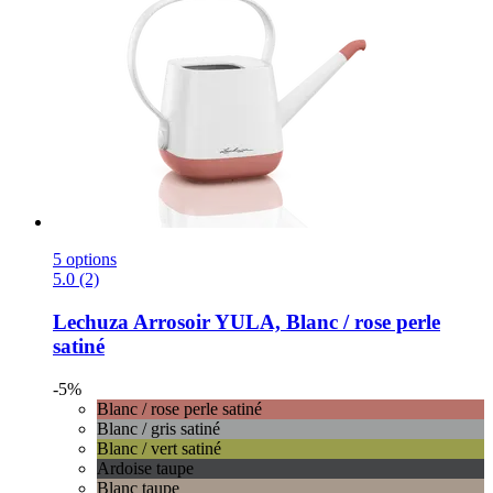
5 options
5.0 (2)
Lechuza
Arrosoir YULA, Blanc / rose perle
satiné
-5%
Blanc / rose perle satiné
Blanc / gris satiné
Blanc / vert satiné
Ardoise taupe
Blanc taupe