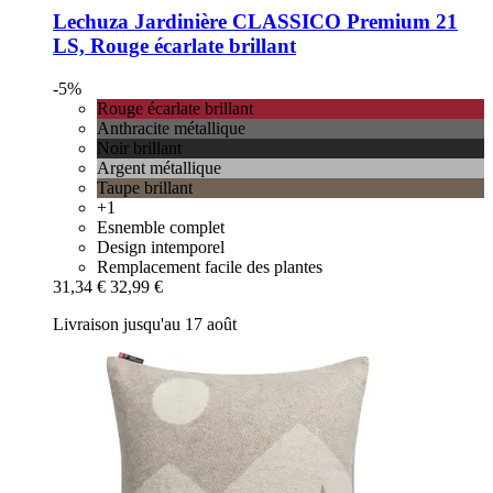
Lechuza
Jardinière CLASSICO Premium 21
LS, Rouge écarlate brillant
-5%
Rouge écarlate brillant
Anthracite métallique
Noir brillant
Argent métallique
Taupe brillant
+1
Esnemble complet
Design intemporel
Remplacement facile des plantes
31,34 €
32,99 €
Livraison jusqu'au 17 août