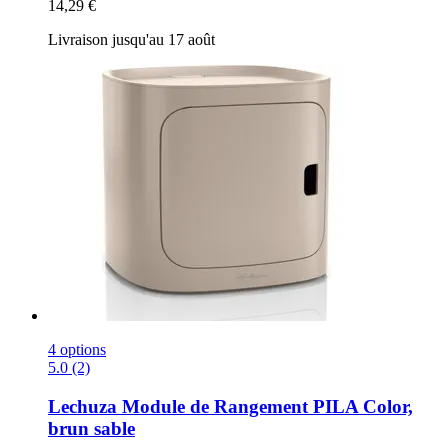
14,29 €
Livraison jusqu'au 17 août
4 options
5.0 (2)
Lechuza
Module de Rangement PILA Color,
brun sable