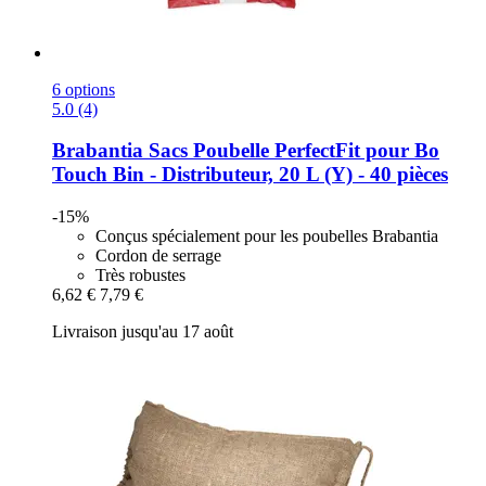
6 options
5.0 (4)
Brabantia
Sacs Poubelle PerfectFit pour Bo
Touch Bin -​ Distributeur, 20 L (Y) -​ 40 pièces
-15%
Conçus spécialement pour les poubelles Brabantia
Cordon de serrage
Très robustes
6,62 €
7,79 €
Livraison jusqu'au 17 août