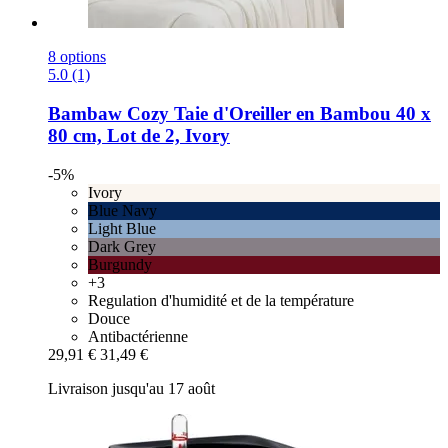
8 options
5.0 (1)
Bambaw Cozy
Taie d'Oreiller en Bambou 40 x
80 cm, Lot de 2, Ivory
-5%
Ivory
Blue Navy
Light Blue
Dark Grey
Burgundy
+3
Regulation d'humidité et de la température
Douce
Antibactérienne
29,91 €
31,49 €
Livraison jusqu'au 17 août