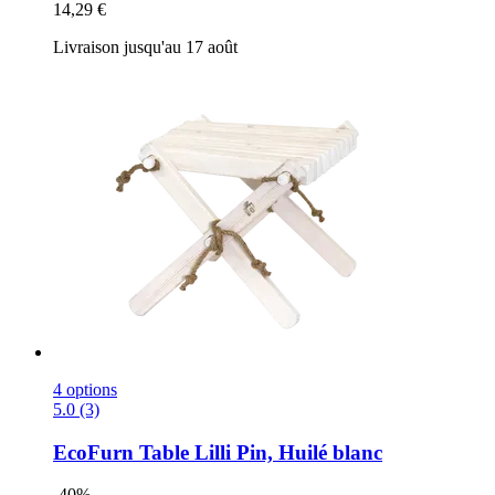
14,29 €
Livraison jusqu'au 17 août
4 options
5.0 (3)
EcoFurn
Table Lilli Pin, Huilé blanc
-40%