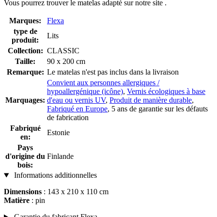
Vous pourrez trouver le matelas adapté sur notre site .
Marques:
Flexa
type de
Lits
produit:
Collection:
CLASSIC
Taille:
90 x 200 cm
Remarque:
Le matelas n'est pas inclus dans la livraison
Convient aux personnes allergiques /
hypoallergénique (icône)
,
Vernis écologiques à base
Marquages:
d'eau ou vernis UV
,
Produit de manière durable
,
Fabriqué en Europe
, 5 ans de garantie sur les défauts
de fabrication
Fabriqué
Estonie
en:
Pays
d'origine du
Finlande
bois:
Informations additionnelles
Dimensions
: 143 x 210 x 110 cm
Matière
: pin
Garantie du fabricant Flexa