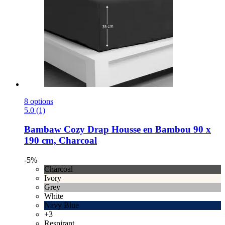
8 options
5.0 (1)
Bambaw Cozy
Drap Housse en Bambou 90 x
190 cm, Charcoal
-5%
Charcoal
Ivory
Grey
White
Navy Blue
+3
Respirant