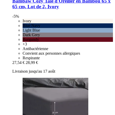
Bambaw Cozy
Taie d'Oreiller en Bambou 65 x
65 cm, Lot de 2, Ivory
-5%
Ivory
Blue Navy
Light Blue
Dark Grey
Burgundy
+3
Antibactérienne
Convient aux personnes allergiques
Respirante
27,54 €
28,99 €
Livraison jusqu'au 17 août