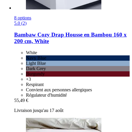
8 options
5.0 (2)
Bambaw Cozy
Drap Housse en Bambou 160 x
200 cm, White
White
Navy Blue
Light Blue
Dark Grey
Burgundy
+3
Respirant
Convient aux personnes allergiques
Régulateur d'humidité
55,49 €
Livraison jusqu'au 17 août