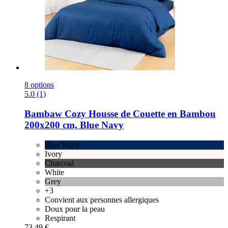
8 options
5.0 (1)
Bambaw Cozy
Housse de Couette en Bambou
200x200 cm, Blue Navy
Blue Navy
Ivory
Charcoal
White
Grey
+3
Convient aux personnes allergiques
Doux pour la peau
Respirant
73,49 €