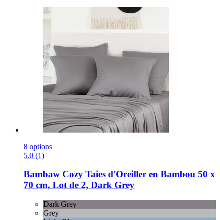
8 options
5.0 (1)
Bambaw Cozy
Taies d'Oreiller en Bambou 50 x
70 cm, Lot de 2, Dark Grey
Dark Grey
Grey