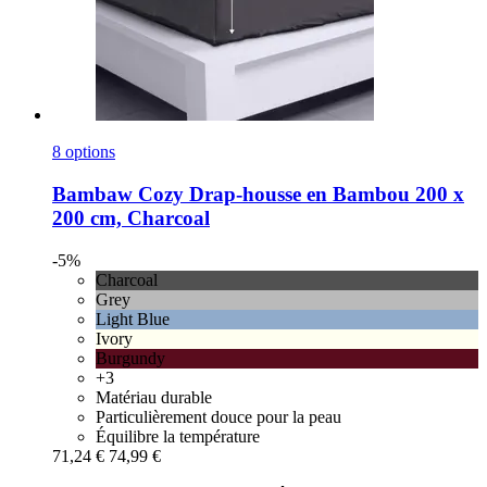
8 options
Bambaw Cozy
Drap-​housse en Bambou 200 x
200 cm, Charcoal
-5%
Charcoal
Grey
Light Blue
Ivory
Burgundy
+3
Matériau durable
Particulièrement douce pour la peau
Équilibre la température
71,24 €
74,99 €