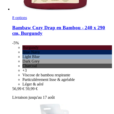
8 options
Bambaw Cozy
Drap en Bambou -​ 240 x 290
cm, Burgundy
-5%
Burgundy
Blue Navy
Light Blue
Dark Grey
Charcoal
+3
Viscose de bambou respirante
Particulièrement lisse & agréable
Léger & aéré
56,99 €
59,99 €
Livraison jusqu'au 17 août