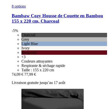
8 options
Bambaw Cozy
Housse de Couette en Bambou
155 x 220 cm, Charcoal
-5%
Charcoal
Grey
Light Blue
Ivory
Burgundy
+3
Couleurs attrayantes
Respirante & séchage rapide
Taille : 155 x 220 cm
74,09 €
77,99 €
Livraison gratuite jusqu’au 17 août