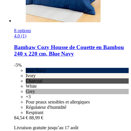
8 options
4.0 (1)
Bambaw Cozy
Housse de Couette en Bambou
240 x 220 cm, Blue Navy
-5%
Blue Navy
Ivory
Charcoal
White
Grey
+3
Pour peaux sensibles et allergiques
Régulateur d'humidité
Respirant
84,54 €
88,99 €
Livraison gratuite jusqu’au 17 août