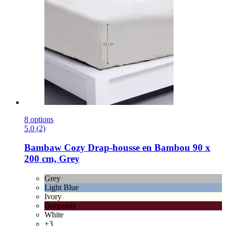
8 options
5.0 (2)
Bambaw Cozy
Drap-​housse en Bambou 90 x
200 cm, Grey
Grey
Light Blue
Ivory
Burgundy
White
+3