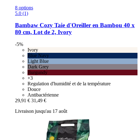
8 options
5.0 (1)
Bambaw Cozy
Taie d'Oreiller en Bambou 40 x
80 cm, Lot de 2, Ivory
-5%
Ivory
Blue Navy
Light Blue
Dark Grey
Burgundy
+3
Regulation d'humidité et de la température
Douce
Antibactérienne
29,91 €
31,49 €
Livraison jusqu'au 17 août