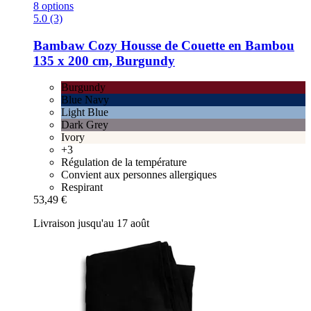
8 options
5.0 (3)
Bambaw Cozy
Housse de Couette en Bambou
135 x 200 cm, Burgundy
Burgundy
Blue Navy
Light Blue
Dark Grey
Ivory
+3
Régulation de la température
Convient aux personnes allergiques
Respirant
53,49 €
Livraison jusqu'au 17 août