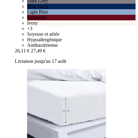
Dark Grey
Blue Navy
Light Blue
Burgundy
Ivory
+3
Soyeuse et aérée
Hypoallergénique
Antibactérienne
26,11 €
27,49 €
Livraison jusqu'au 17 août