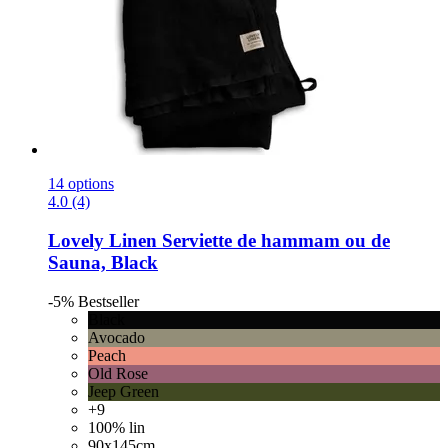
14 options
4.0 (4)
Lovely Linen
Serviette de hammam ou de
Sauna, Black
-5%
Bestseller
Black
Avocado
Peach
Old Rose
Jeep Green
+9
100% lin
90x145cm