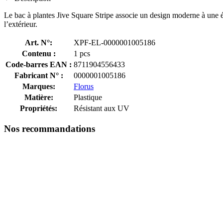
Le bac à plantes Jive Square Stripe associe un design moderne à une élég
l’extérieur.
Art. N°:
XPF-EL-0000001005186
Contenu :
1 pcs
Code-barres EAN :
8711904556433
Fabricant N° :
0000001005186
Marques:
Florus
Matière:
Plastique
Propriétés:
Résistant aux UV
Nos recommandations