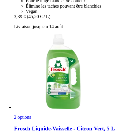
Pour le linge blanc et de couleur
Élimine les taches pouvant être blanchies
Vegan
3,39 €
(45,20 € / L)
Livraison jusqu'au 14 août
2 options
Frosch
Liquide-​Vaisselle -​ Citron Vert, 5 L