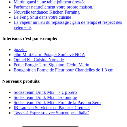
Martinigansl : une table joliment dressée
Parfumer naturellement votre propre maison.
Nouvelle tendance: Kitchen Farming
Le Feng Shui dans votre cuisine
La vapeur au lieu du repassage : gain de temps et respect des
vêtements
Interismo, c'est par exemple:
guzzini
elho Mini-Carré Potager Surélevé NOA
Opinel Kit Cuisine Nomade
Petite Bougie Jarre Signature Cèdre Marin
Bougeoir en Forme de Fleur pour Chandelles de 1,3 cm
Nouveaux produits:
Sodastream Drink Mix - 7 Up Zero
Sodastream Drink Mix - Isotonique
Sodastream Drink Mix - Fruit de la Passion Zero
IB Laursen Serviettes en Papier « Cœurs »
Tasses à Espresso avec Soucoupes "Italia"