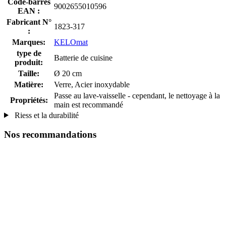
Code-barres
9002655010596
EAN :
Fabricant N°
1823-317
:
Marques:
KELOmat
type de
Batterie de cuisine
produit:
Taille:
Ø 20 cm
Matière:
Verre, Acier inoxydable
Passe au lave-vaisselle - cependant, le nettoyage à la
Propriétés:
main est recommandé
Riess et la durabilité
Nos recommandations