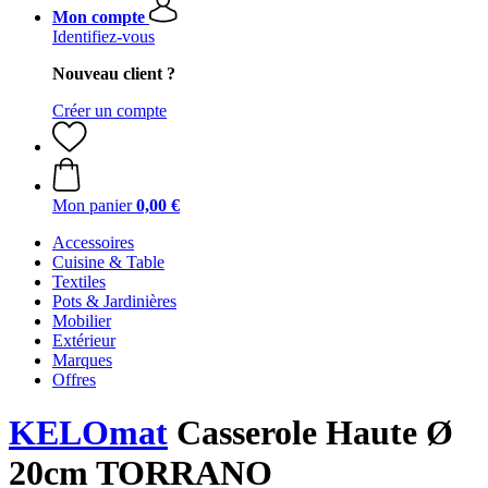
Mon compte
Identifiez-vous
Nouveau client ?
Créer un compte
Mon panier
0,00 €
Accessoires
Cuisine & Table
Textiles
Pots & Jardinières
Mobilier
Extérieur
Marques
Offres
KELOmat
Casserole Haute Ø
20cm TORRANO