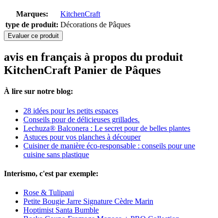
Marques:
KitchenCraft
type de produit:
Décorations de Pâques
Evaluer ce produit
avis en français à propos du produit
KitchenCraft Panier de Pâques
À lire sur notre blog:
28 idées pour les petits espaces
Conseils pour de délicieuses grillades.
Lechuza® Balconera : Le secret pour de belles plantes
Astuces pour vos planches à découper
Cuisiner de manière éco-responsable : conseils pour une
cuisine sans plastique
Interismo, c'est par exemple:
Rose & Tulipani
Petite Bougie Jarre Signature Cèdre Marin
Hoptimist Santa Bumble