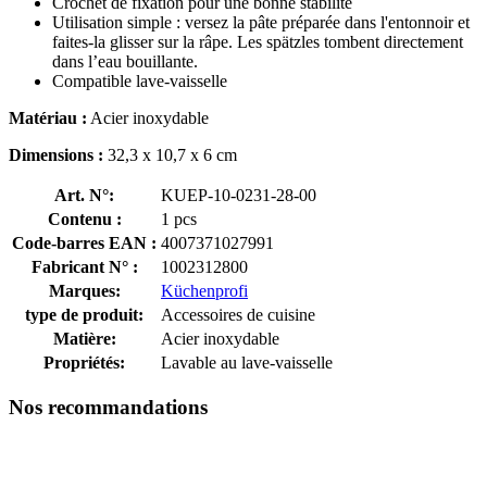
Crochet de fixation pour une bonne stabilité
Utilisation simple : versez la pâte préparée dans l'entonnoir et
faites-la glisser sur la râpe. Les spätzles tombent directement
dans l’eau bouillante.
Compatible lave-vaisselle
Matériau :
Acier inoxydable
Dimensions :
32,3 x 10,7 x 6 cm
Art. N°:
KUEP-10-0231-28-00
Contenu :
1 pcs
Code-barres EAN :
4007371027991
Fabricant N° :
1002312800
Marques:
Küchenprofi
type de produit:
Accessoires de cuisine
Matière:
Acier inoxydable
Propriétés:
Lavable au lave-vaisselle
Nos recommandations