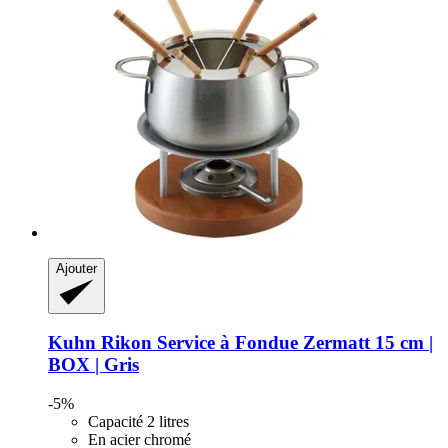
Ajouter
Kuhn Rikon
Service à Fondue Zermatt 15 cm |
BOX | Gris
-5%
Capacité 2 litres
En acier chromé