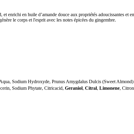
d, et enrichi en huile d’amande douce aux propriétés adoucissantes et en 
énère le corps et l'esprit avec les notes épicées du gingembre.
 Aqua, Sodium Hydroxyde, Prunus Amygdalus Dulcis (Sweet Almond) O
ycerin, Sodium Phytate, Citricacid,
Geraniol
,
Citral
,
Limonene
, Citron