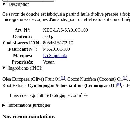
Description
Ce savon de douche est fabriqué à partir d’huile d’olive pressée à froi
microgranules de coques d'amande, pour un effet exfoliant doux. Il rég
Art. N°:
XEC-LAS-SA016G100
Contenu :
100 g
Code-barres EAN :
8054615470910
Fabricant N° :
P SA016G100
Marques:
La Saponaria
Propriétés:
Vegan
Ingrédients (INCI)
[1]
[1]
Olea Europaea (Olive) Fruit Oil
, Cocos Nucifera (Coconut) Oil
,
[1]
Root Extract,
Cymbopogon Schoenanthus (Lemongras) Oil
, Gl
issu de l'agriculture biologique contrôlée
Informations juridiques
Nos recommandations