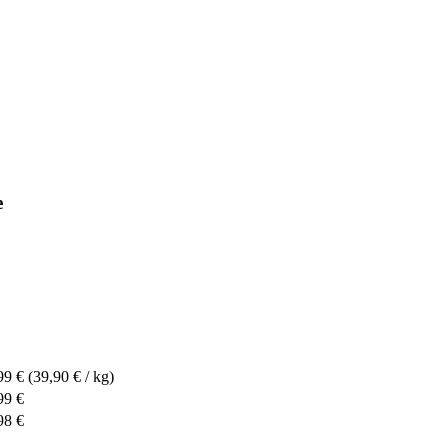
e
99 €
(39,90 € / kg)
99 €
98 €