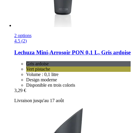
2 options
4.5 (2)
Lechuza
Mini-​Arrosoir PON 0,1 L, Gris ardoise
Gris ardoise
Vert pistache
Volume : 0,1 litre
Design moderne
Disponible en trois coloris
3,29 €
Livraison jusqu'au 17 août