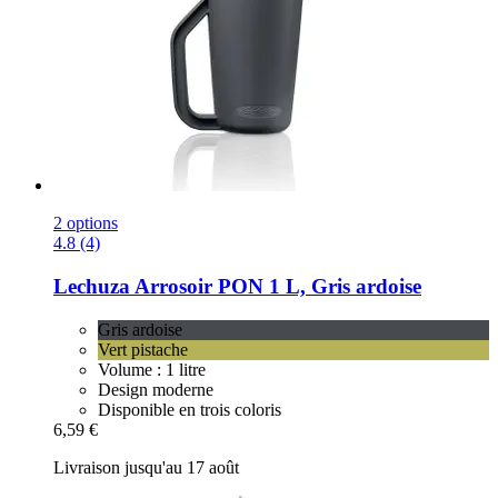
2 options
4.8 (4)
Lechuza
Arrosoir PON 1 L, Gris ardoise
Gris ardoise
Vert pistache
Volume : 1 litre
Design moderne
Disponible en trois coloris
6,59 €
Livraison jusqu'au 17 août