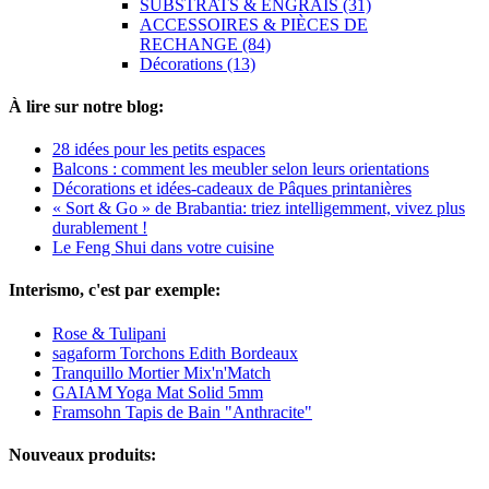
SUBSTRATS & ENGRAIS (31)
ACCESSOIRES & PIÈCES DE
RECHANGE (84)
Décorations (13)
À lire sur notre blog:
28 idées pour les petits espaces
Balcons : comment les meubler selon leurs orientations
Décorations et idées-cadeaux de Pâques printanières
« Sort & Go » de Brabantia: triez intelligemment, vivez plus
durablement !
Le Feng Shui dans votre cuisine
Interismo, c'est par exemple:
Rose & Tulipani
sagaform Torchons Edith Bordeaux
Tranquillo Mortier Mix'n'Match
GAIAM Yoga Mat Solid 5mm
Framsohn Tapis de Bain "Anthracite"
Nouveaux produits: