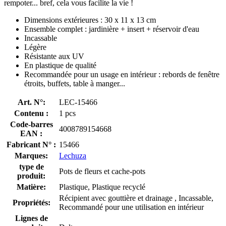
rempoter... bref, cela vous facilite la vie !
Dimensions extérieures : 30 x 11 x 13 cm
Ensemble complet : jardinière + insert + réservoir d'eau
Incassable
Légère
Résistante aux UV
En plastique de qualité
Recommandée pour un usage en intérieur : rebords de fenêtre
étroits, buffets, table à manger...
Art. N°:
LEC-15466
Contenu :
1 pcs
Code-barres
4008789154668
EAN :
Fabricant N° :
15466
Marques:
Lechuza
type de
Pots de fleurs et cache-pots
produit:
Matière:
Plastique, Plastique recyclé
Récipient avec gouttière et drainage , Incassable,
Propriétés:
Recommandé pour une utilisation en intérieur
Lignes de