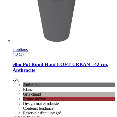
4 options
4.0 (1)
elho
Pot Rond Haut LOFT URBAN -​ 42 cm,
Anthracite
-5%
Anthracite
Blanc
Gris chaud
Rouge théâtre
Design mat et robuste
Couleurs tendance
Réservoir d'eau intégré