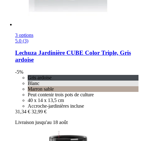
3 options
5.0 (3)
Lechuza
Jardinière CUBE Color Triple, Gris
ardoise
-5%
Gris ardoise
Blanc
Marron sable
Peut contenir trois pots de culture
40 x 14 x 13,5 cm
Accroche-jardinières incluse
31,34 €
32,99 €
Livraison jusqu'au 18 août