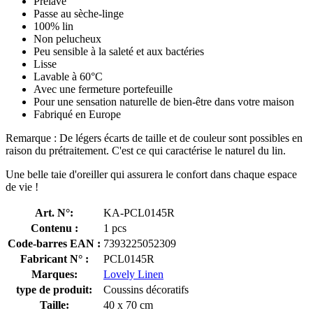
Prélavé
Passe au sèche-linge
100% lin
Non pelucheux
Peu sensible à la saleté et aux bactéries
Lisse
Lavable à 60°C
Avec une fermeture portefeuille
Pour une sensation naturelle de bien-être dans votre maison
Fabriqué en Europe
Remarque : De légers écarts de taille et de couleur sont possibles en
raison du prétraitement. C'est ce qui caractérise le naturel du lin.
Une belle taie d'oreiller qui assurera le confort dans chaque espace
de vie !
Art. N°:
KA-PCL0145R
Contenu :
1 pcs
Code-barres EAN :
7393225052309
Fabricant N° :
PCL0145R
Marques:
Lovely Linen
type de produit:
Coussins décoratifs
Taille:
40 x 70 cm