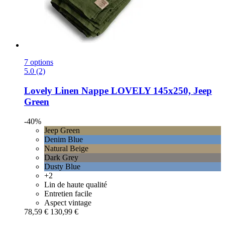
7 options
5.0 (2)
Lovely Linen
Nappe LOVELY 145x250, Jeep
Green
-40%
Jeep Green
Denim Blue
Natural Beige
Dark Grey
Dusty Blue
+2
Lin de haute qualité
Entretien facile
Aspect vintage
78,59 €
130,99 €