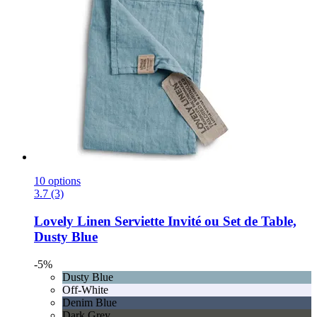
10 options
3.7 (3)
Lovely Linen
Serviette Invité ou Set de Table,
Dusty Blue
-5%
Dusty Blue
Off-White
Denim Blue
Dark Grey