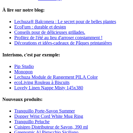
À lire sur notre blog:
Lechuza® Balconera : Le secret pour de belles plantes
EcoFurn : durable et design
Conseils pour de délicieuses grillades.
Profitez de l'été au lieu d'arroser constamment !
Décorations et idées-cadeaux de Pâques printanières
Interismo, c'est par exemple:
Pip Studio
Monopon
Lechuza Module de Rangement PILA Color
ecoLiving Rouleau à Biscuits
Lovely Linen Nappe Misty 145x380
Nouveaux produits:
Tranquillo Porte-Savon Summer
Dopper Wrist Cord White Mug Ring
Tranquillo Peluche
Cuisipro Distributeur de Savon, 390 ml
Greenomic Al Pistacchio Siciliano