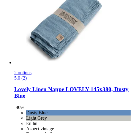
2 options
5.0 (2)
Lovely Linen
Nappe LOVELY 145x380, Dusty
Blue
-40%
Dusty Blue
Light Grey
En lin
Aspect vintage