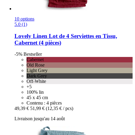
10 options
5.0 (1)
Lovely Linen
Lot de 4 Serviettes en Tissu,
Cabernet (4 pièces)
-5%
Bestseller
Cabernet
Old Rose
Light Grey
Dark Grey
Off-White
+5
100% lin
45 x 45 cm
Contenu : 4 pièces
49,39 €
51,99 €
(12,35 € / pcs)
Livraison jusqu'au 14 août