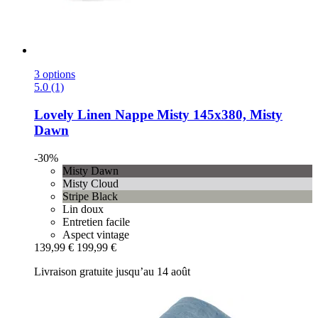
3 options
5.0 (1)
Lovely Linen
Nappe Misty 145x380, Misty
Dawn
-30%
Misty Dawn
Misty Cloud
Stripe Black
Lin doux
Entretien facile
Aspect vintage
139,99 €
199,99 €
Livraison gratuite jusqu’au 14 août