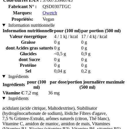
Code-barres EAN :
3700735940745
Fabricant N° :
QSD0307TGC
Marques:
Qwetch
Propriétés:
Vegan
Information nutritionnelle
Information nutritionnelle
pour (100 ml)
par portion (500 ml)
Valeur énergétique
4 / 1 kj / kcal
17 / 4 kj / kcal
Graisse
0 g
0 g
dont Acides gras saturés
0 g
0 g
Glucides
<0,5 g
0,9 g
dont Sucre
0 g
0 g
Protéine
0 g
0 g
Sel
0,04 g
0,2 g
Ingrédients
pour (100
par dose/portion journalière maximale
Ingrédients
ml)
(500 ml)
Vitamine C
7,2 mg
36 mg
Ingrédients
acidulant (acide citrique, Maltodextrine), Stabilisator
(hydrogénocarbonate de sodium), lösliche Fibres d'agave,
7,5 % Grüntee-Extrakt, arômes naturels (citron, Thé blanc),
Vitamine C, amidon de manioc, amidon de maïs, Vitamines
(Vitamine B1, Niacine (vitamine B3), Vitamine B6, vitamine B5)