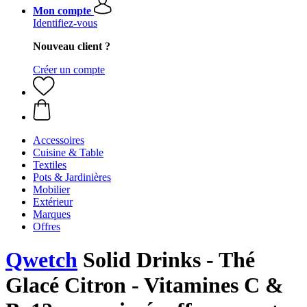
Mon compte
Identifiez-vous
Nouveau client ?
Créer un compte
Accessoires
Cuisine & Table
Textiles
Pots & Jardinières
Mobilier
Extérieur
Marques
Offres
Qwetch
Solid Drinks - Thé
Glacé Citron - Vitamines C &