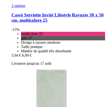
2 options
Cawö
Serviette Invité Lifestyle Rayures 30 x 50
cm, multicolore 25
-15%
multicolore 25
grès 37
Design à rayures moderne
Taille pratique
Matière de qualité très absorbante
5,94 €
6,99 €
Livraison jusqu'au 17 août