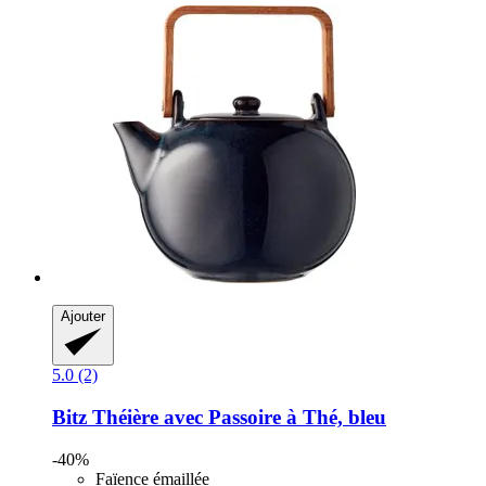
Ajouter
5.0 (2)
Bitz
Théière avec Passoire à Thé, bleu
-40%
Faïence émaillée