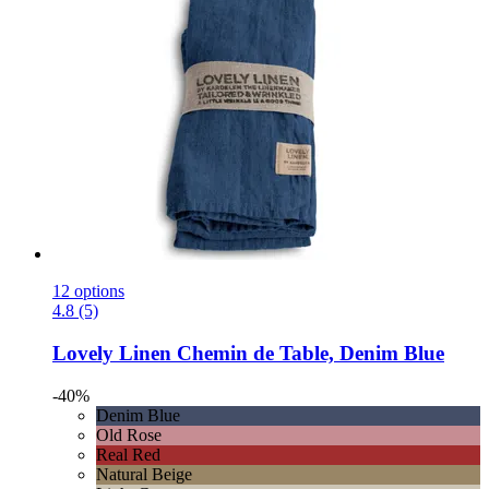
12 options
4.8 (5)
Lovely Linen
Chemin de Table, Denim Blue
-40%
Denim Blue
Old Rose
Real Red
Natural Beige