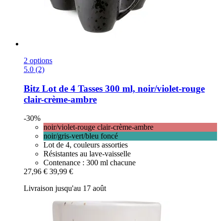
2 options
5.0 (2)
Bitz
Lot de 4 Tasses 300 ml, noir/violet-​rouge
clair-​crème-​ambre
-30%
noir/violet-rouge clair-crème-ambre
noir/gris-vert/bleu foncé
Lot de 4, couleurs assorties
Résistantes au lave-vaisselle
Contenance : 300 ml chacune
27,96 €
39,99 €
Livraison jusqu'au 17 août