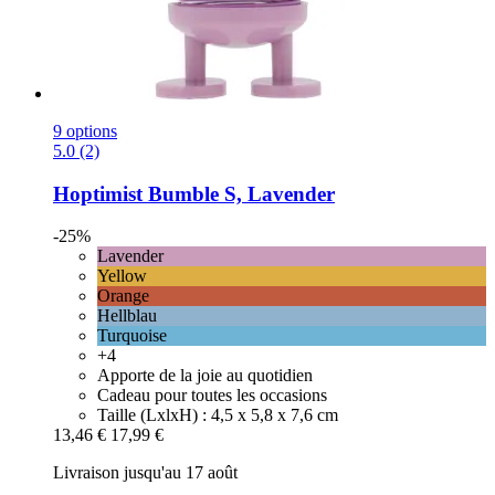
9 options
5.0 (2)
Hoptimist
Bumble S, Lavender
-25%
Lavender
Yellow
Orange
Hellblau
Turquoise
+4
Apporte de la joie au quotidien
Cadeau pour toutes les occasions
Taille (LxlxH) : 4,5 x 5,8 x 7,6 cm
13,46 €
17,99 €
Livraison jusqu'au 17 août