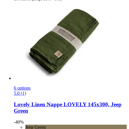
6 options
5.0 (1)
Lovely Linen
Nappe LOVELY 145x300, Jeep
Green
-40%
Jeep Green