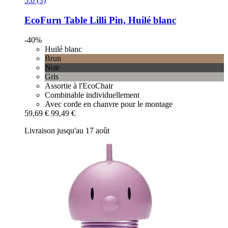
5.0 (3)
EcoFurn
Table Lilli Pin, Huilé blanc
-40%
Huilé blanc
Brun
Noir
Gris
Assortie à l'EcoChair
Combinable individuellement
Avec corde en chanvre pour le montage
59,69 €
99,49 €
Livraison jusqu'au 17 août