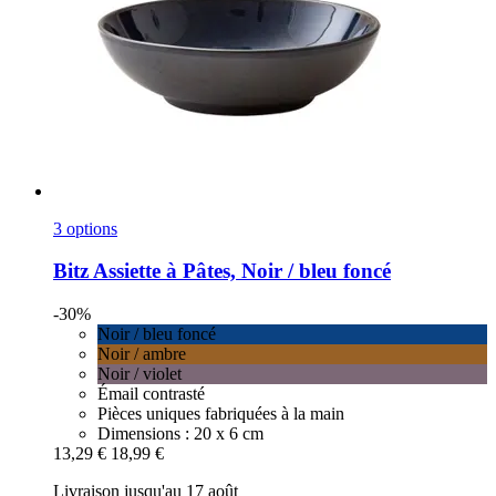
3 options
Bitz
Assiette à Pâtes, Noir / bleu foncé
-30%
Noir / bleu foncé
Noir / ambre
Noir / violet
Émail contrasté
Pièces uniques fabriquées à la main
Dimensions : 20 x 6 cm
13,29 €
18,99 €
Livraison jusqu'au 17 août