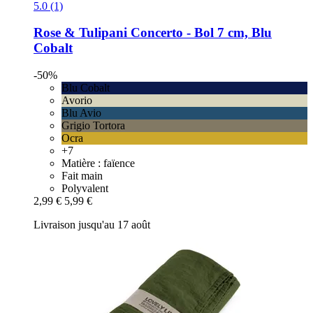
5.0 (1)
Rose & Tulipani
Concerto -​ Bol 7 cm, Blu
Cobalt
-50%
Blu Cobalt
Avorio
Blu Avio
Grigio Tortora
Ocra
+7
Matière : faïence
Fait main
Polyvalent
2,99 €
5,99 €
Livraison jusqu'au 17 août