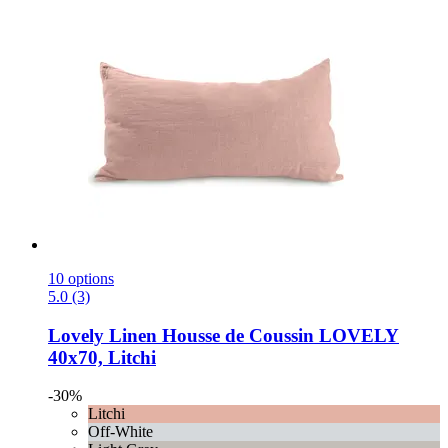
10 options
5.0 (3)
Lovely Linen
Housse de Coussin LOVELY
40x70, Litchi
-30%
Litchi
Off-White