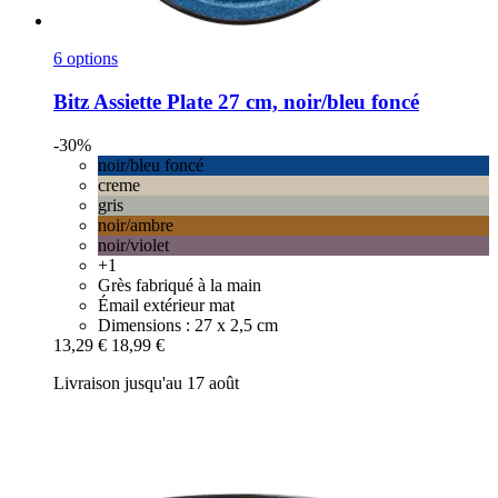
6 options
Bitz
Assiette Plate 27 cm, noir/bleu foncé
-30%
noir/bleu foncé
creme
gris
noir/ambre
noir/violet
+1
Grès fabriqué à la main
Émail extérieur mat
Dimensions : 27 x 2,5 cm
13,29 €
18,99 €
Livraison jusqu'au 17 août