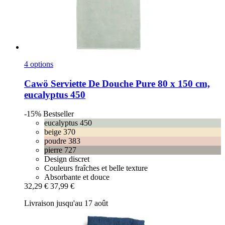
4 options
Cawö
Serviette De Douche Pure 80 x 150 cm,
eucalyptus 450
-15%
Bestseller
eucalyptus 450
beige 370
poudre 383
pierre 727
Design discret
Couleurs fraîches et belle texture
Absorbante et douce
32,29 €
37,99 €
Livraison jusqu'au 17 août