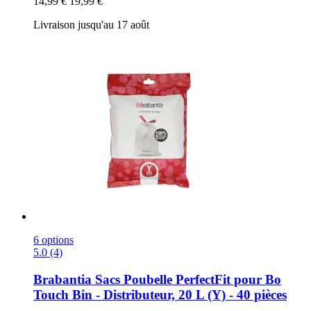
14,99 €
19,99 €
Livraison jusqu'au 17 août
6 options
5.0 (4)
Brabantia
Sacs Poubelle PerfectFit pour Bo
Touch Bin -​ Distributeur, 20 L (Y) -​ 40 pièces