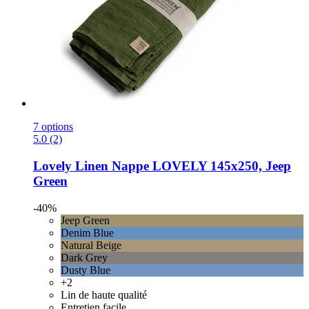
7 options
5.0 (2)
Lovely Linen
Nappe LOVELY 145x250, Jeep
Green
-40%
Jeep Green
Denim Blue
Natural Beige
Dark Grey
Dusty Blue
+2
Lin de haute qualité
Entretien facile