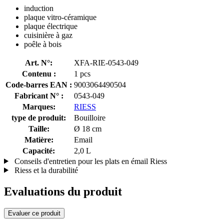
induction
plaque vitro-céramique
plaque électrique
cuisinière à gaz
poêle à bois
Art. N°:
XFA-RIE-0543-049
Contenu :
1 pcs
Code-barres EAN :
9003064490504
Fabricant N° :
0543-049
Marques:
RIESS
type de produit:
Bouilloire
Taille:
Ø 18 cm
Matière:
Email
Capacité:
2,0 L
Conseils d'entretien pour les plats en émail Riess
Riess et la durabilité
Evaluations du produit
Evaluer ce produit