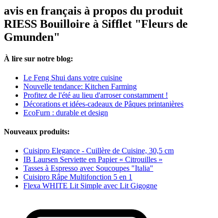
avis en français à propos du produit
RIESS Bouilloire à Sifflet "Fleurs de
Gmunden"
À lire sur notre blog:
Le Feng Shui dans votre cuisine
Nouvelle tendance: Kitchen Farming
Profitez de l'été au lieu d'arroser constamment !
Décorations et idées-cadeaux de Pâques printanières
EcoFurn : durable et design
Nouveaux produits:
Cuisipro Elegance - Cuillère de Cuisine, 30,5 cm
IB Laursen Serviette en Papier « Citrouilles »
Tasses à Espresso avec Soucoupes "Italia"
Cuisipro Râpe Multifonction 5 en 1
Flexa WHITE Lit Simple avec Lit Gigogne