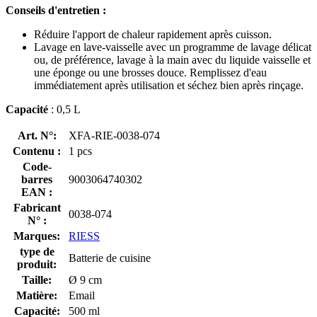
Conseils d'entretien :
Réduire l'apport de chaleur rapidement après cuisson.
Lavage en lave-vaisselle avec un programme de lavage délicat
ou, de préférence, lavage à la main avec du liquide vaisselle et
une éponge ou une brosses douce. Remplissez d'eau
immédiatement après utilisation et séchez bien après rinçage.
Capacité
: 0,5 L
Art. N°:
XFA-RIE-0038-074
Contenu :
1 pcs
Code-
barres
9003064740302
EAN :
Fabricant
0038-074
N° :
Marques:
RIESS
type de
Batterie de cuisine
produit:
Taille:
Ø 9 cm
Matière:
Email
Capacité:
500 ml