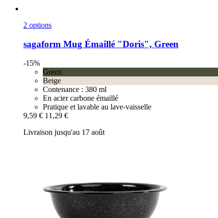
2 options
sagaform
Mug Émaillé "Doris", Green
-15%
Green
Beige
Contenance : 380 ml
En acier carbone émaillé
Pratique et lavable au lave-vaisselle
9,59 €
11,29 €
Livraison jusqu'au 17 août