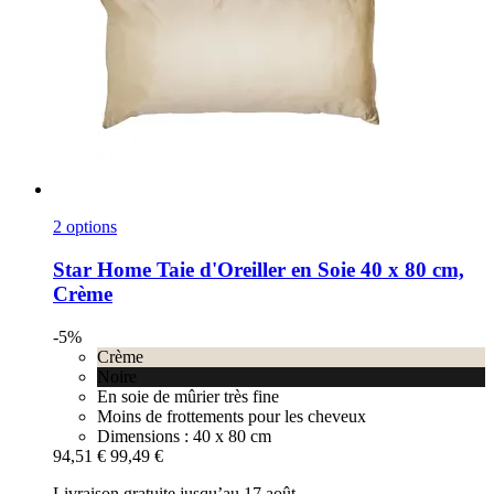
2 options
Star Home
Taie d'Oreiller en Soie 40 x 80 cm,
Crème
-5%
Crème
Noire
En soie de mûrier très fine
Moins de frottements pour les cheveux
Dimensions : 40 x 80 cm
94,51 €
99,49 €
Livraison gratuite jusqu’au 17 août