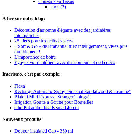
Coussins en Tissus
Unis (2)
À lire sur notre blog:
Décoration d'automne élégante avec des jardinières
intemporelles
28 idées pour les petits espaces
« Sort & Go » de Brabantia: triez intelligemment, vivez plus
durablement !
L'importance de boire
Égayez votre intérieur avec des couleurs et de la déco
Interismo, c'est par exemple:
Flexa
Recharge Automatic Spray "Sensual Sandalwood & Jasmine"
Bialetti Mini Express "Stranger Things"
Irrigation Goutte à Goutte pour Bouteilles
elho Pot amber beads small 40 cm
Nouveaux produits:
Dopper Insulated Cap - 350 ml