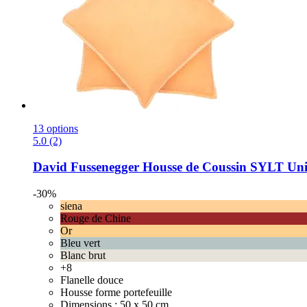
13 options
5.0 (2)
David Fussenegger
Housse de Coussin SYLT Uni a
-30%
siena
Rouge de Chine
Or
Bleu vert
Blanc brut
+8
Flanelle douce
Housse forme portefeuille
Dimensions : 50 x 50 cm