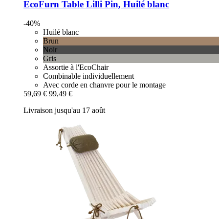
EcoFurn
Table Lilli Pin, Huilé blanc
-40%
Huilé blanc
Brun
Noir
Gris
Assortie à l'EcoChair
Combinable individuellement
Avec corde en chanvre pour le montage
59,69 €
99,49 €
Livraison jusqu'au 17 août