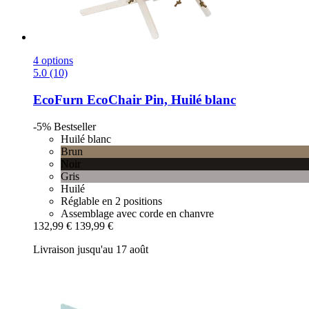
4 options
5.0 (10)
EcoFurn
EcoChair Pin, Huilé blanc
-5%
Bestseller
Huilé blanc
Brun
Noir
Gris
Huilé
Réglable en 2 positions
Assemblage avec corde en chanvre
132,99 €
139,99 €
Livraison jusqu'au 17 août