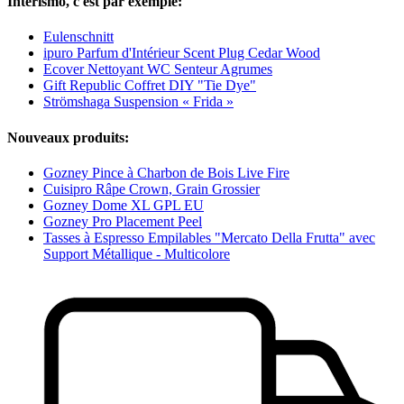
Interismo, c'est par exemple:
Eulenschnitt
ipuro Parfum d'Intérieur Scent Plug Cedar Wood
Ecover Nettoyant WC Senteur Agrumes
Gift Republic Coffret DIY "Tie Dye"
Strömshaga Suspension « Frida »
Nouveaux produits:
Gozney Pince à Charbon de Bois Live Fire
Cuisipro Râpe Crown, Grain Grossier
Gozney Dome XL GPL EU
Gozney Pro Placement Peel
Tasses à Espresso Empilables "Mercato Della Frutta" avec
Support Métallique - Multicolore