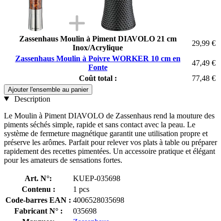
Zassenhaus Moulin à Piment DIAVOLO 21 cm
29,99 €
Inox/Acrylique
Zassenhaus Moulin à Poivre WORKER 10 cm en
47,49 €
Fonte
Coût total :
77,48 €
Ajouter l'ensemble au panier
Description
Le Moulin à Piment DIAVOLO de Zassenhaus rend la mouture des
piments séchés simple, rapide et sans contact avec la peau. Le
système de fermeture magnétique garantit une utilisation propre et
préserve les arômes. Parfait pour relever vos plats à table ou préparer
rapidement des recettes pimentées. Un accessoire pratique et élégant
pour les amateurs de sensations fortes.
Art. N°:
KUEP-035698
Contenu :
1 pcs
Code-barres EAN :
4006528035698
Fabricant N° :
035698