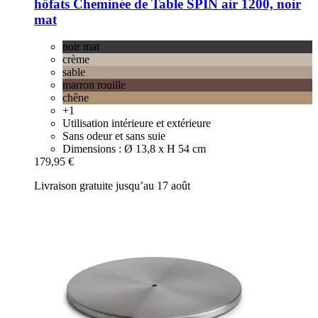
höfats
Cheminée de Table SPIN air 1200, noir
mat
noir mat
crème
sable
marron rouille
chêne
+1
Utilisation intérieure et extérieure
Sans odeur et sans suie
Dimensions : Ø 13,8 x H 54 cm
179,95 €
Livraison gratuite jusqu’au 17 août