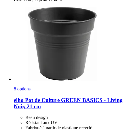
8 options
elho
Pot de Culture GREEN BASICS -​ Living
Noir, 21 cm
Beau design
Résistant aux UV
Fabriqué à partir de plastique recyclé