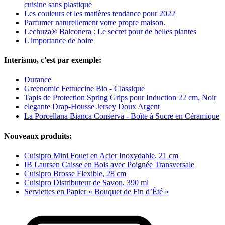
cuisine sans plastique
Les couleurs et les matières tendance pour 2022
Parfumer naturellement votre propre maison.
Lechuza® Balconera : Le secret pour de belles plantes
L'importance de boire
Interismo, c'est par exemple:
Durance
Greenomic Fettuccine Bio - Classique
Tapis de Protection Spring Grips pour Induction 22 cm, Noir
elegante Drap-Housse Jersey Doux Argent
La Porcellana Bianca Conserva - Boîte à Sucre en Céramique
Nouveaux produits:
Cuisipro Mini Fouet en Acier Inoxydable, 21 cm
IB Laursen Caisse en Bois avec Poignée Transversale
Cuisipro Brosse Flexible, 28 cm
Cuisipro Distributeur de Savon, 390 ml
Serviettes en Papier « Bouquet de Fin d’Été »