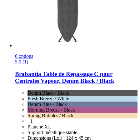
6 options
5.0 (1)
Brabantia
Table de Repassage C pour
Centrales Vapeur, Denim Black / Black
Denim Black / Black
Fresh Breeze / White
Denim Blue / Black
Morning Breeze / Black
Spring Bubbles / Black
+1
Planche XL
Support métallique stable
Dimensions (Lxl) : 124 x 45 cm