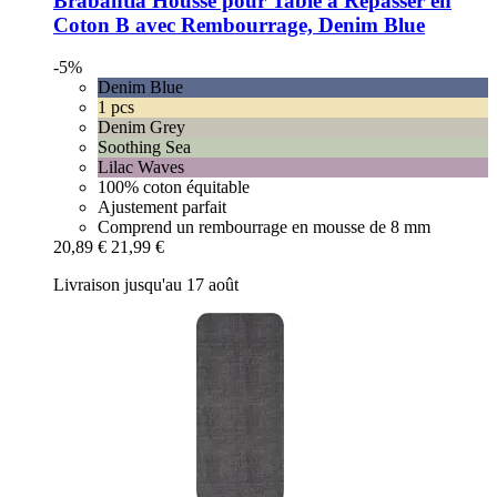
Brabantia
Housse pour Table à Repasser en
Coton B avec Rembourrage, Denim Blue
-5%
Denim Blue
1 pcs
Denim Grey
Soothing Sea
Lilac Waves
100% coton équitable
Ajustement parfait
Comprend un rembourrage en mousse de 8 mm
20,89 €
21,99 €
Livraison jusqu'au 17 août