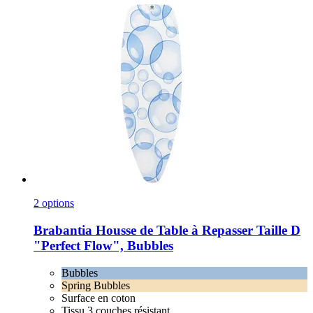
2 options
Brabantia
Housse de Table à Repasser Taille D
"Perfect Flow", Bubbles
Bubbles
Spring Bubbles
Surface en coton
Tissu 3 couches résistant