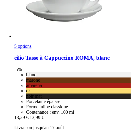
5 options
cilio
Tasse à Cappuccino ROMA, blanc
-5%
blanc
marone
amarena
or
noir mat
Porcelaine épaisse
Forme tulipe classique
Contenance : env. 100 ml
13,29 €
13,99 €
Livraison jusqu'au 17 août