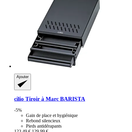
Ajouter
cilio
Tiroir à Marc BARISTA
-5%
Gain de place et hygiénique
Rebond silencieux
Pieds antidérapants
123,49 €
129,99 €