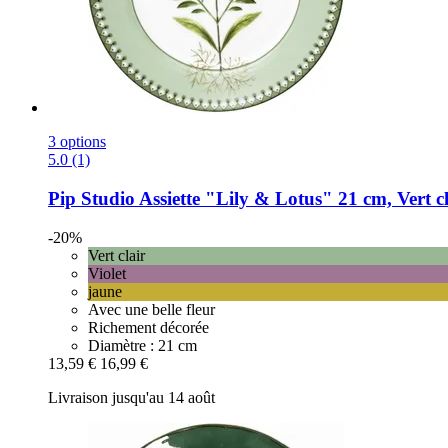
3 options
5.0 (1)
Pip Studio
Assiette "Lily & Lotus" 21 cm, Vert cl
-20%
Vert clair
Violet
jaune
Avec une belle fleur
Richement décorée
Diamètre : 21 cm
13,59 €
16,99 €
Livraison jusqu'au 14 août