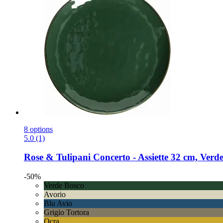
8 options
5.0 (1)
Rose & Tulipani
Concerto -​ Assiette 32 cm, Verd
-50%
Verde Bosco
Avorio
Blu Avio
Grigio Tortora
Ocra