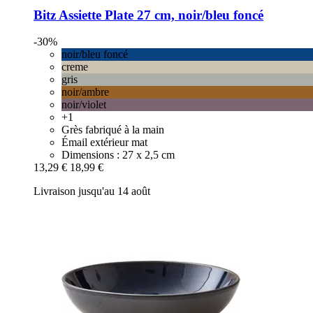
Bitz
Assiette Plate 27 cm, noir/bleu foncé
-30%
noir/bleu foncé
creme
gris
noir/ambre
noir/violet
+1
Grès fabriqué à la main
Émail extérieur mat
Dimensions : 27 x 2,5 cm
13,29 €
18,99 €
Livraison jusqu'au 14 août