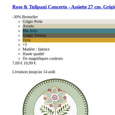
Rose & Tulipani
Concerto -​ Assiette 27 cm, Grigi
-30%
Bestseller
Grigio Perla
Avorio
Blu Avio
Grigio Tortora
Ocra
+5
Matière : faïence
Haute qualité
De magnifiques couleurs
7,69 €
10,99 €
Livraison jusqu'au 14 août