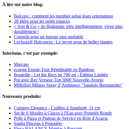
À lire sur notre blog:
Balcons : comment les meubler selon leurs orientations
28 idées pour les petits espaces
« Sort & Go » de Brabantia: triez intelligemment, vivez plus
durablement !
Conseils pour un bureau plus agréable
Lechuza® Balconera : Le secret pour de belles plantes
Interismo, c'est par exemple:
Marcato
ecoegg Essuie-Tout Réutilisable en Bambou
Bouteille - Let the Bees be 700 ml - Édition Limitée
Pot avec Bec Verseur Top 3000 Nouvelle-Avorio
Millefiori Milano Spray d’Ambiance "Sandalo Bergamotto"
Nouveaux produits:
Cuisipro Elegance - Cuillère à Spaghetti, 31 cm
Set de 6 Moules à Glaces à l'Eau avec Poignée Ronde
Pelle à Pizza et Plateau de Service en Bois d'Acacia
Sauba Pinceau à Poussière
Flexa BALANCE Matelas à Ressorts